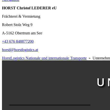
HORST Christof LEDERER eU
Frächterei & Vermietung
Robert Stolz Weg 9
A-5162 Obertrum am See
+43 676 848877200
horstl@horstlogistics.at
HorstLogistics Nationale und internationale Transporte
» Unternehm
U